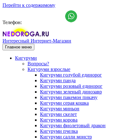
Перейти к содержимому
Телефон:
+7 (911) 993-15-25
Интересный Интернет-Магазин
Главное меню
Кигуруми
Вопросы?
Кигуруми взрослые
Кигуруми голубой единорог
Кигуруми панда
Кигуруми розовый единорог
Кигуруми зеленый динозавр
Кигуруми пакемон пикачу
Кигуруми серая кошка
Кигуруми миньон
Кигуруми скелет
Кигуруми корова
Кигуруми фиолетовый дракон
Кигуруми пчелка
Кигуруми салли монстр