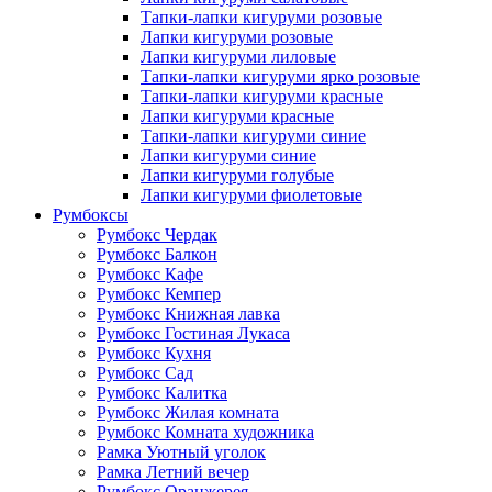
Тапки-лапки кигуруми розовые
Лапки кигуруми розовые
Лапки кигуруми лиловые
Тапки-лапки кигуруми ярко розовые
Тапки-лапки кигуруми красные
Лапки кигуруми красные
Тапки-лапки кигуруми синие
Лапки кигуруми синие
Лапки кигуруми голубые
Лапки кигуруми фиолетовые
Румбоксы
Румбокс Чердак
Румбокс Балкон
Румбокс Кафе
Румбокс Кемпер
Румбокс Книжная лавка
Румбокс Гостиная Лукаса
Румбокс Кухня
Румбокс Сад
Румбокс Калитка
Румбокс Жилая комната
Румбокс Комната художника
Рамка Уютный уголок
Рамка Летний вечер
Румбокс Оранжерея