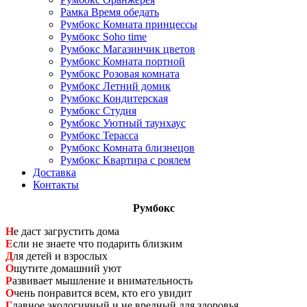
Рамка Время обедать
Румбокс Комната принцессы
Румбокс Soho time
Румбокс Магазинчик цветов
Румбокс Комната портной
Румбокс Розовая комната
Румбокс Летний домик
Румбокс Кондитерская
Румбокс Студия
Румбокс Уютный таунхаус
Румбокс Терасса
Румбокс Комната близнецов
Румбокс Квартира с роялем
Доставка
Контакты
Румбокс
Н
е даст загрустить дома
Е
сли не знаете что подарить близким
Д
ля детей и взрослых
О
щутите домашний уют
Р
азвивает мышление и внимательность
О
чень понравится всем, кто его увидит
Г
лавное экологичный и не вредный для здоровья