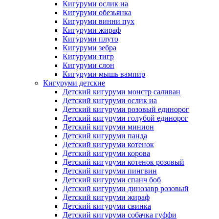
Кигуруми ослик иа
Кигуруми обезьянка
Кигуруми винни пух
Кигуруми жираф
Кигуруми плуто
Кигуруми зебра
Кигуруми тигр
Кигуруми слон
Кигуруми мышь вампир
Кигуруми детские
Детский кигуруми монстр саливан
Детский кигуруми ослик иа
Детский кигуруми розовый единорог
Детский кигуруми голубой единорог
Детский кигуруми минион
Детский кигуруми панда
Детский кигуруми котенок
Детский кигуруми корова
Детский кигуруми котенок розовый
Детский кигуруми пингвин
Детский кигуруми спанч боб
Детский кигуруми динозавр розовый
Детский кигуруми жираф
Детский кигуруми свинка
Детский кигуруми собачка гуффи