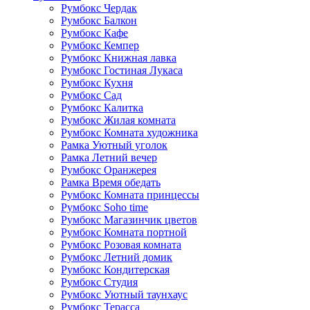
Румбокс Чердак
Румбокс Балкон
Румбокс Кафе
Румбокс Кемпер
Румбокс Книжная лавка
Румбокс Гостиная Лукаса
Румбокс Кухня
Румбокс Сад
Румбокс Калитка
Румбокс Жилая комната
Румбокс Комната художника
Рамка Уютный уголок
Рамка Летний вечер
Румбокс Оранжерея
Рамка Время обедать
Румбокс Комната принцессы
Румбокс Soho time
Румбокс Магазинчик цветов
Румбокс Комната портной
Румбокс Розовая комната
Румбокс Летний домик
Румбокс Кондитерская
Румбокс Студия
Румбокс Уютный таунхаус
Румбокс Терасса