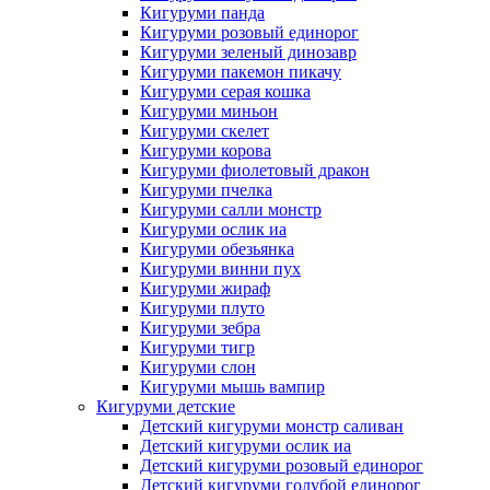
Кигуруми панда
Кигуруми розовый единорог
Кигуруми зеленый динозавр
Кигуруми пакемон пикачу
Кигуруми серая кошка
Кигуруми миньон
Кигуруми скелет
Кигуруми корова
Кигуруми фиолетовый дракон
Кигуруми пчелка
Кигуруми салли монстр
Кигуруми ослик иа
Кигуруми обезьянка
Кигуруми винни пух
Кигуруми жираф
Кигуруми плуто
Кигуруми зебра
Кигуруми тигр
Кигуруми слон
Кигуруми мышь вампир
Кигуруми детские
Детский кигуруми монстр саливан
Детский кигуруми ослик иа
Детский кигуруми розовый единорог
Детский кигуруми голубой единорог