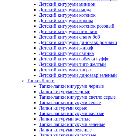
Детский кигуруми минион
Детский кигуруми панда
Детский кигуруми котенок
Детский кигуруми корова
Детский кигуруми котенок розовый
Детский кигуруми пингвин
Детский кигуруми спанч боб
Детский кигуруми динозавр розовый
Детский кигуруми жираф
Детский кигуруми свинка
Детский кигуруми собачка гуффи
Детский кигуруми тигр желтый
Детский кигуруми тигра
Детский кигуруми динозавр зеленый
Тапки-Лапки
Тапки-лапки кигуруми черные
Лапки кигуруми черные
Тапки-лапки кигуруми светло серые
Тапки-лапки кигуруми серые
Лапки кигуруми серые
Тапки-лапки кигуруми желтые
Лапки кигуруми желтые
Тапки-лапки кигуруми зеленые
Лапки кигуруми зеленые
Лапки кигуруми салатовые