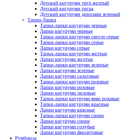
Детский кигуруми тигр желтый
Детский кигуруми тигра
Детский кигуруми динозавр зеленый
Тапки-Лапки
Тапки-лапки кигуруми черные
Лапки кигуруми черные
Тапки-лапки кигуруми светло серые
Тапки-лапки кигуруми серые
Лапки кигуруми серые
Тапки-лапки кигуруми желтые
Лапки кигуруми желтые
Тапки-лапки кигуруми зеленые
Лапки кигуруми зеленые
Лапки кигуруми салатовые
Тапки-лапки кигуруми розовые
Лапки кигуруми розовые
Лапки кигуруми лиловые
Тапки-лапки кигуруми ярко розовые
Тапки-лапки кигуруми красные
Лапки кигуруми красные
Тапки-лапки кигуруми синие
Лапки кигуруми синие
Лапки кигуруми голубые
Лапки кигуруми фиолетовые
Румбоксы