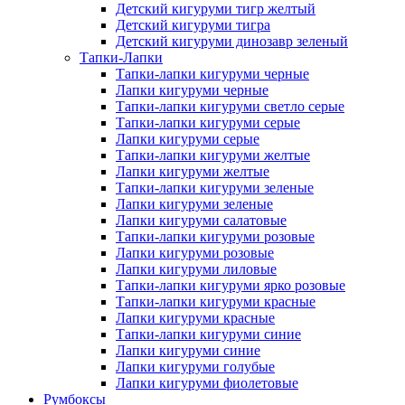
Детский кигуруми тигр желтый
Детский кигуруми тигра
Детский кигуруми динозавр зеленый
Тапки-Лапки
Тапки-лапки кигуруми черные
Лапки кигуруми черные
Тапки-лапки кигуруми светло серые
Тапки-лапки кигуруми серые
Лапки кигуруми серые
Тапки-лапки кигуруми желтые
Лапки кигуруми желтые
Тапки-лапки кигуруми зеленые
Лапки кигуруми зеленые
Лапки кигуруми салатовые
Тапки-лапки кигуруми розовые
Лапки кигуруми розовые
Лапки кигуруми лиловые
Тапки-лапки кигуруми ярко розовые
Тапки-лапки кигуруми красные
Лапки кигуруми красные
Тапки-лапки кигуруми синие
Лапки кигуруми синие
Лапки кигуруми голубые
Лапки кигуруми фиолетовые
Румбоксы