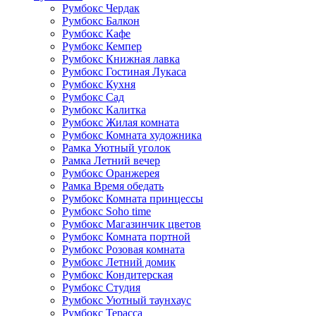
Румбокс Чердак
Румбокс Балкон
Румбокс Кафе
Румбокс Кемпер
Румбокс Книжная лавка
Румбокс Гостиная Лукаса
Румбокс Кухня
Румбокс Сад
Румбокс Калитка
Румбокс Жилая комната
Румбокс Комната художника
Рамка Уютный уголок
Рамка Летний вечер
Румбокс Оранжерея
Рамка Время обедать
Румбокс Комната принцессы
Румбокс Soho time
Румбокс Магазинчик цветов
Румбокс Комната портной
Румбокс Розовая комната
Румбокс Летний домик
Румбокс Кондитерская
Румбокс Студия
Румбокс Уютный таунхаус
Румбокс Терасса