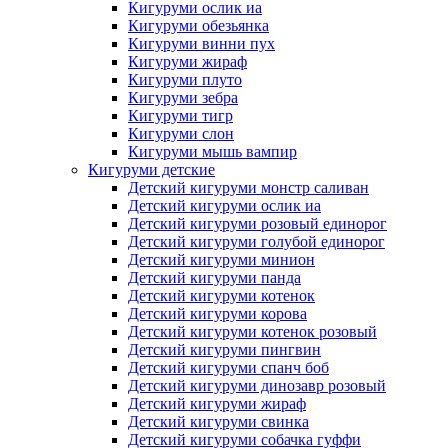
Кигуруми ослик иа
Кигуруми обезьянка
Кигуруми винни пух
Кигуруми жираф
Кигуруми плуто
Кигуруми зебра
Кигуруми тигр
Кигуруми слон
Кигуруми мышь вампир
Кигуруми детские
Детский кигуруми монстр саливан
Детский кигуруми ослик иа
Детский кигуруми розовый единорог
Детский кигуруми голубой единорог
Детский кигуруми минион
Детский кигуруми панда
Детский кигуруми котенок
Детский кигуруми корова
Детский кигуруми котенок розовый
Детский кигуруми пингвин
Детский кигуруми спанч боб
Детский кигуруми динозавр розовый
Детский кигуруми жираф
Детский кигуруми свинка
Детский кигуруми собачка гуффи