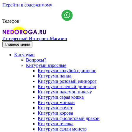
Перейти к содержимому
Телефон:
+7 (911) 993-15-25
Интересный Интернет-Магазин
Главное меню
Кигуруми
Вопросы?
Кигуруми взрослые
Кигуруми голубой единорог
Кигуруми панда
Кигуруми розовый единорог
Кигуруми зеленый динозавр
Кигуруми пакемон пикачу
Кигуруми серая кошка
Кигуруми миньон
Кигуруми скелет
Кигуруми корова
Кигуруми фиолетовый дракон
Кигуруми пчелка
Кигуруми салли монстр