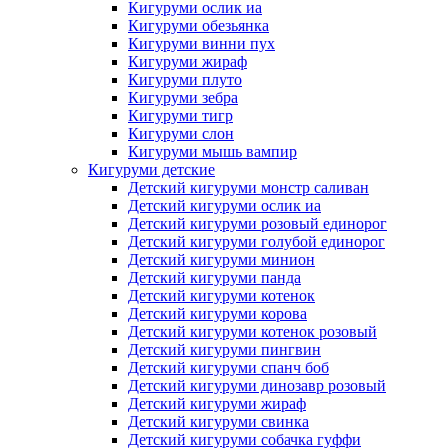
Кигуруми ослик иа
Кигуруми обезьянка
Кигуруми винни пух
Кигуруми жираф
Кигуруми плуто
Кигуруми зебра
Кигуруми тигр
Кигуруми слон
Кигуруми мышь вампир
Кигуруми детские
Детский кигуруми монстр саливан
Детский кигуруми ослик иа
Детский кигуруми розовый единорог
Детский кигуруми голубой единорог
Детский кигуруми минион
Детский кигуруми панда
Детский кигуруми котенок
Детский кигуруми корова
Детский кигуруми котенок розовый
Детский кигуруми пингвин
Детский кигуруми спанч боб
Детский кигуруми динозавр розовый
Детский кигуруми жираф
Детский кигуруми свинка
Детский кигуруми собачка гуффи