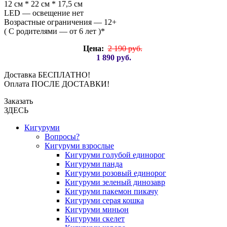
12 см * 22 см * 17,5 см
LED — освещение нет
Возрастные ограничения — 12+
( С родителями — от 6 лет )*
Цена:
2 190 руб.
1 890 руб.
Доставка БЕСПЛАТНО!
Оплата ПОСЛЕ ДОСТАВКИ!
Заказать
ЗДЕСЬ
Кигуруми
Вопросы?
Кигуруми взрослые
Кигуруми голубой единорог
Кигуруми панда
Кигуруми розовый единорог
Кигуруми зеленый динозавр
Кигуруми пакемон пикачу
Кигуруми серая кошка
Кигуруми миньон
Кигуруми скелет