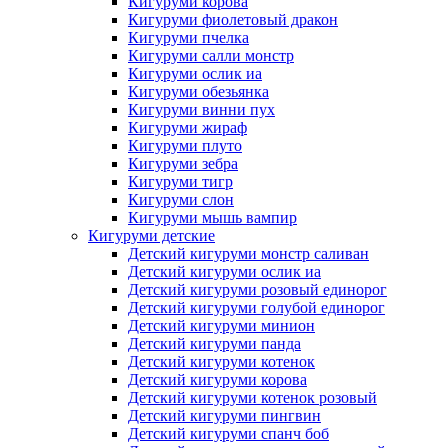
Кигуруми корова
Кигуруми фиолетовый дракон
Кигуруми пчелка
Кигуруми салли монстр
Кигуруми ослик иа
Кигуруми обезьянка
Кигуруми винни пух
Кигуруми жираф
Кигуруми плуто
Кигуруми зебра
Кигуруми тигр
Кигуруми слон
Кигуруми мышь вампир
Кигуруми детские
Детский кигуруми монстр саливан
Детский кигуруми ослик иа
Детский кигуруми розовый единорог
Детский кигуруми голубой единорог
Детский кигуруми минион
Детский кигуруми панда
Детский кигуруми котенок
Детский кигуруми корова
Детский кигуруми котенок розовый
Детский кигуруми пингвин
Детский кигуруми спанч боб