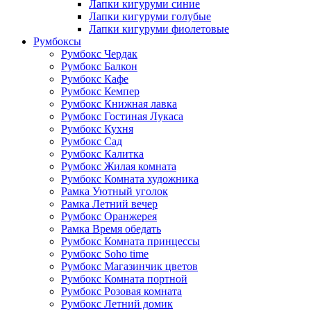
Лапки кигуруми синие
Лапки кигуруми голубые
Лапки кигуруми фиолетовые
Румбоксы
Румбокс Чердак
Румбокс Балкон
Румбокс Кафе
Румбокс Кемпер
Румбокс Книжная лавка
Румбокс Гостиная Лукаса
Румбокс Кухня
Румбокс Сад
Румбокс Калитка
Румбокс Жилая комната
Румбокс Комната художника
Рамка Уютный уголок
Рамка Летний вечер
Румбокс Оранжерея
Рамка Время обедать
Румбокс Комната принцессы
Румбокс Soho time
Румбокс Магазинчик цветов
Румбокс Комната портной
Румбокс Розовая комната
Румбокс Летний домик