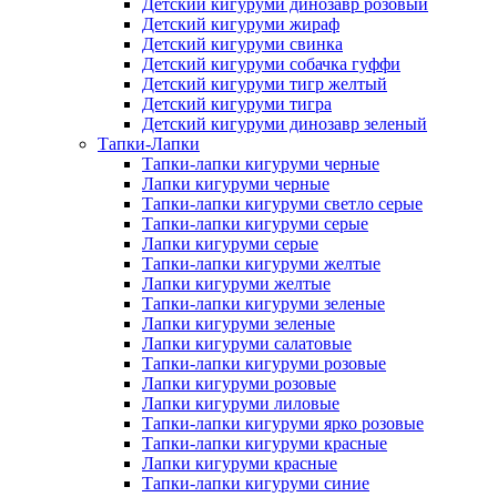
Детский кигуруми динозавр розовый
Детский кигуруми жираф
Детский кигуруми свинка
Детский кигуруми собачка гуффи
Детский кигуруми тигр желтый
Детский кигуруми тигра
Детский кигуруми динозавр зеленый
Тапки-Лапки
Тапки-лапки кигуруми черные
Лапки кигуруми черные
Тапки-лапки кигуруми светло серые
Тапки-лапки кигуруми серые
Лапки кигуруми серые
Тапки-лапки кигуруми желтые
Лапки кигуруми желтые
Тапки-лапки кигуруми зеленые
Лапки кигуруми зеленые
Лапки кигуруми салатовые
Тапки-лапки кигуруми розовые
Лапки кигуруми розовые
Лапки кигуруми лиловые
Тапки-лапки кигуруми ярко розовые
Тапки-лапки кигуруми красные
Лапки кигуруми красные
Тапки-лапки кигуруми синие