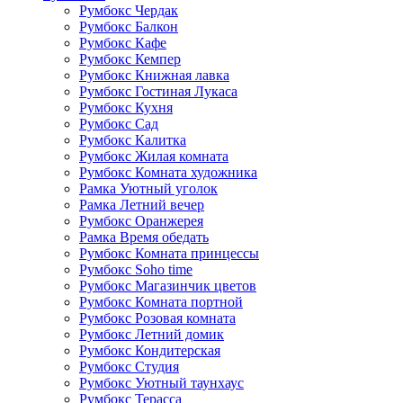
Румбокс Чердак
Румбокс Балкон
Румбокс Кафе
Румбокс Кемпер
Румбокс Книжная лавка
Румбокс Гостиная Лукаса
Румбокс Кухня
Румбокс Сад
Румбокс Калитка
Румбокс Жилая комната
Румбокс Комната художника
Рамка Уютный уголок
Рамка Летний вечер
Румбокс Оранжерея
Рамка Время обедать
Румбокс Комната принцессы
Румбокс Soho time
Румбокс Магазинчик цветов
Румбокс Комната портной
Румбокс Розовая комната
Румбокс Летний домик
Румбокс Кондитерская
Румбокс Студия
Румбокс Уютный таунхаус
Румбокс Терасса