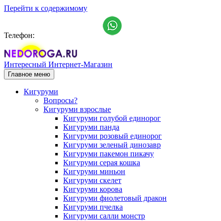
Перейти к содержимому
Телефон:
+7 (911) 993-15-25
Интересный Интернет-Магазин
Главное меню
Кигуруми
Вопросы?
Кигуруми взрослые
Кигуруми голубой единорог
Кигуруми панда
Кигуруми розовый единорог
Кигуруми зеленый динозавр
Кигуруми пакемон пикачу
Кигуруми серая кошка
Кигуруми миньон
Кигуруми скелет
Кигуруми корова
Кигуруми фиолетовый дракон
Кигуруми пчелка
Кигуруми салли монстр