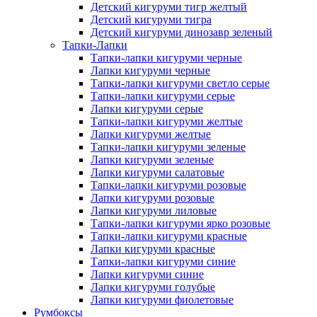
Детский кигуруми тигр желтый
Детский кигуруми тигра
Детский кигуруми динозавр зеленый
Тапки-Лапки
Тапки-лапки кигуруми черные
Лапки кигуруми черные
Тапки-лапки кигуруми светло серые
Тапки-лапки кигуруми серые
Лапки кигуруми серые
Тапки-лапки кигуруми желтые
Лапки кигуруми желтые
Тапки-лапки кигуруми зеленые
Лапки кигуруми зеленые
Лапки кигуруми салатовые
Тапки-лапки кигуруми розовые
Лапки кигуруми розовые
Лапки кигуруми лиловые
Тапки-лапки кигуруми ярко розовые
Тапки-лапки кигуруми красные
Лапки кигуруми красные
Тапки-лапки кигуруми синие
Лапки кигуруми синие
Лапки кигуруми голубые
Лапки кигуруми фиолетовые
Румбоксы