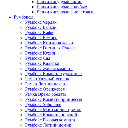
Лапки кигуруми синие
Лапки кигуруми голубые
Лапки кигуруми фиолетовые
Румбоксы
Румбокс Чердак
Румбокс Балкон
Румбокс Кафе
Румбокс Кемпер
Румбокс Книжная лавка
Румбокс Гостиная Лукаса
Румбокс Кухня
Румбокс Сад
Румбокс Калитка
Румбокс Жилая комната
Румбокс Комната художника
Рамка Уютный уголок
Рамка Летний вечер
Румбокс Оранжерея
Рамка Время обедать
Румбокс Комната принцессы
Румбокс Soho time
Румбокс Магазинчик цветов
Румбокс Комната портной
Румбокс Розовая комната
Румбокс Летний домик