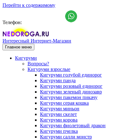
Перейти к содержимому
Телефон:
+7 (911) 993-15-25
Интересный Интернет-Магазин
Главное меню
Кигуруми
Вопросы?
Кигуруми взрослые
Кигуруми голубой единорог
Кигуруми панда
Кигуруми розовый единорог
Кигуруми зеленый динозавр
Кигуруми пакемон пикачу
Кигуруми серая кошка
Кигуруми миньон
Кигуруми скелет
Кигуруми корова
Кигуруми фиолетовый дракон
Кигуруми пчелка
Кигуруми салли монстр