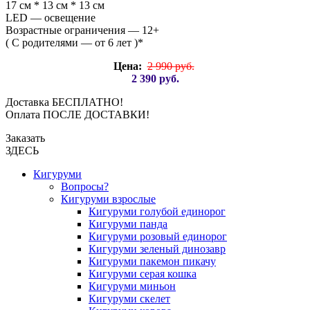
17 см * 13 см * 13 см
LED — освещение
Возрастные ограничения — 12+
( С родителями — от 6 лет )*
Цена:
2 990 руб.
2 390 руб.
Доставка БЕСПЛАТНО!
Оплата ПОСЛЕ ДОСТАВКИ!
Заказать
ЗДЕСЬ
Кигуруми
Вопросы?
Кигуруми взрослые
Кигуруми голубой единорог
Кигуруми панда
Кигуруми розовый единорог
Кигуруми зеленый динозавр
Кигуруми пакемон пикачу
Кигуруми серая кошка
Кигуруми миньон
Кигуруми скелет