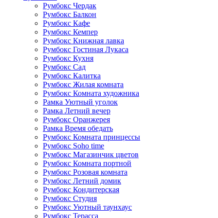
Румбокс Чердак
Румбокс Балкон
Румбокс Кафе
Румбокс Кемпер
Румбокс Книжная лавка
Румбокс Гостиная Лукаса
Румбокс Кухня
Румбокс Сад
Румбокс Калитка
Румбокс Жилая комната
Румбокс Комната художника
Рамка Уютный уголок
Рамка Летний вечер
Румбокс Оранжерея
Рамка Время обедать
Румбокс Комната принцессы
Румбокс Soho time
Румбокс Магазинчик цветов
Румбокс Комната портной
Румбокс Розовая комната
Румбокс Летний домик
Румбокс Кондитерская
Румбокс Студия
Румбокс Уютный таунхаус
Румбокс Терасса