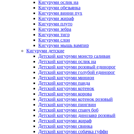
Кигуруми ослик иа
Кигуруми обезьянка
Кигуруми винни пух
Кигуруми жираф
Кигуруми плуто
Кигуруми зебра
Кигуруми тигр
Кигуруми слон
Кигуруми мышь вампир
Кигуруми детские
Детский кигуруми монстр саливан
Детский кигуруми ослик иа
Детский кигуруми розовый единорог
Детский кигуруми голубой единорог
Детский кигуруми минион
Детский кигуруми панда
Детский кигуруми котенок
Детский кигуруми корова
Детский кигуруми котенок розовый
Детский кигуруми пингвин
Детский кигуруми спанч боб
Детский кигуруми динозавр розовый
Детский кигуруми жираф
Детский кигуруми свинка
Детский кигуруми собачка гуффи