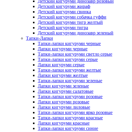
Детский кигуруми динозавр розовый
Детский кигуруми жираф
Детский кигуруми свинка
Детский кигуруми собачка гуффи
Детский кигуруми тигр желтый
Детский кигуруми тигра
Детский кигуруми динозавр зеленый
Тапки-Лапки
Тапки-лапки кигуруми черные
Лапки кигуруми черные
Тапки-лапки кигуруми светло серые
Тапки-лапки кигуруми серые
Лапки кигуруми серые
Тапки-лапки кигуруми желтые
Лапки кигуруми желтые
Тапки-лапки кигуруми зеленые
Лапки кигуруми зеленые
Лапки кигуруми салатовые
Тапки-лапки кигуруми розовые
Лапки кигуруми розовые
Лапки кигуруми лиловые
Тапки-лапки кигуруми ярко розовые
Тапки-лапки кигуруми красные
Лапки кигуруми красные
Тапки-лапки кигуруми синие