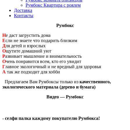
Румбокс Квартира с роялем
Доставка
Контакты
Румбокс
Н
е даст загрустить дома
Е
сли не знаете что подарить близким
Д
ля детей и взрослых
О
щутите домашний уют
Р
азвивает мышление и внимательность
О
чень понравится всем, кто его увидит
Г
лавное экологичный и не вредный для здоровья
А
так же подходит для хобби
Предлагаем Вам Румбоксы только из
качественного,
экологического материала (дерево и бумага)
Видео — Румбокс
- селфи палка каждому покупателю Румбокса!