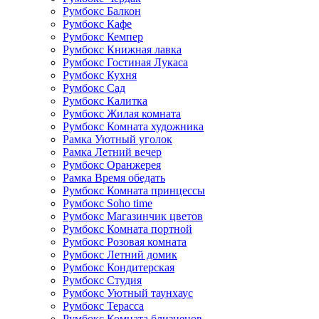
Румбокс Балкон
Румбокс Кафе
Румбокс Кемпер
Румбокс Книжная лавка
Румбокс Гостиная Лукаса
Румбокс Кухня
Румбокс Сад
Румбокс Калитка
Румбокс Жилая комната
Румбокс Комната художника
Рамка Уютный уголок
Рамка Летний вечер
Румбокс Оранжерея
Рамка Время обедать
Румбокс Комната принцессы
Румбокс Soho time
Румбокс Магазинчик цветов
Румбокс Комната портной
Румбокс Розовая комната
Румбокс Летний домик
Румбокс Кондитерская
Румбокс Студия
Румбокс Уютный таунхаус
Румбокс Терасса
Румбокс Комната близнецов