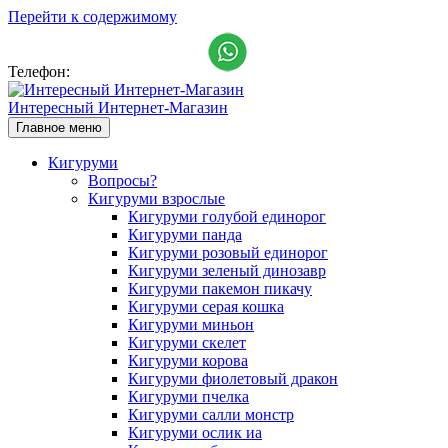
Перейти к содержимому
Телефон:
+7 (911) 993-15-25
Интересный Интернет-Магазин
Главное меню
Кигуруми
Вопросы?
Кигуруми взрослые
Кигуруми голубой единорог
Кигуруми панда
Кигуруми розовый единорог
Кигуруми зеленый динозавр
Кигуруми пакемон пикачу
Кигуруми серая кошка
Кигуруми миньон
Кигуруми скелет
Кигуруми корова
Кигуруми фиолетовый дракон
Кигуруми пчелка
Кигуруми салли монстр
Кигуруми ослик иа