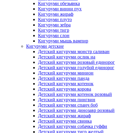
Кигуруми обезьянка
Кигуруми винни пух
Кигуруми жираф
Кигуруми плуто
Кигуруми зебра
Кигуруми тигр
Кигуруми слон
Кигуруми мышь вампир
Кигуруми детские
Детский кигуруми монстр саливан
Детский кигуруми ослик иа
Детский кигуруми розовый единорог
Детский кигуруми голубой единорог
Детский кигуруми минион
Детский кигуруми панда
Детский кигуруми котенок
Детский кигуруми корова
Детский кигуруми котенок розовый
Детский кигуруми пингвин
Детский кигуруми спанч боб
Детский кигуруми динозавр розовый
Детский кигуруми жираф
Детский кигуруми свинка
Детский кигуруми собачка гуффи
Детский кигуруми тигр желтый