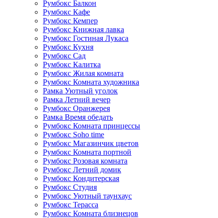
Румбокс Балкон
Румбокс Кафе
Румбокс Кемпер
Румбокс Книжная лавка
Румбокс Гостиная Лукаса
Румбокс Кухня
Румбокс Сад
Румбокс Калитка
Румбокс Жилая комната
Румбокс Комната художника
Рамка Уютный уголок
Рамка Летний вечер
Румбокс Оранжерея
Рамка Время обедать
Румбокс Комната принцессы
Румбокс Soho time
Румбокс Магазинчик цветов
Румбокс Комната портной
Румбокс Розовая комната
Румбокс Летний домик
Румбокс Кондитерская
Румбокс Студия
Румбокс Уютный таунхаус
Румбокс Терасса
Румбокс Комната близнецов