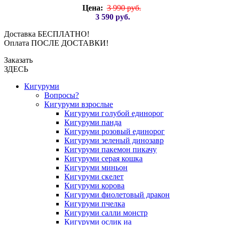
Цена:
3 990 руб.
3 590 руб.
Доставка БЕСПЛАТНО!
Оплата ПОСЛЕ ДОСТАВКИ!
Заказать
ЗДЕСЬ
Кигуруми
Вопросы?
Кигуруми взрослые
Кигуруми голубой единорог
Кигуруми панда
Кигуруми розовый единорог
Кигуруми зеленый динозавр
Кигуруми пакемон пикачу
Кигуруми серая кошка
Кигуруми миньон
Кигуруми скелет
Кигуруми корова
Кигуруми фиолетовый дракон
Кигуруми пчелка
Кигуруми салли монстр
Кигуруми ослик иа