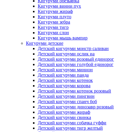
Кигуруми обезьянка
Кигуруми винни пух
Кигуруми жираф
Кигуруми плуто
Кигуруми зебра
Кигуруми тигр
Кигуруми слон
Кигуруми мышь вампир
Кигуруми детские
Детский кигуруми монстр саливан
Детский кигуруми ослик иа
Детский кигуруми розовый единорог
Детский кигуруми голубой единорог
Детский кигуруми минион
Детский кигуруми панда
Детский кигуруми котенок
Детский кигуруми корова
Детский кигуруми котенок розовый
Детский кигуруми пингвин
Детский кигуруми спанч боб
Детский кигуруми динозавр розовый
Детский кигуруми жираф
Детский кигуруми свинка
Детский кигуруми собачка гуффи
Детский кигуруми тигр желтый