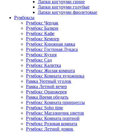
Лапки кигуруми синие
Лапки кигуруми голубые
Лапки кигуруми фиолетовые
Румбоксы
Румбокс Чердак
Румбокс Балкон
Румбокс Кафе
Румбокс Кемпер
Румбокс Книжная лавка
Румбокс Гостиная Лукаса
Румбокс Кухня
Румбокс Сад
Румбокс Калитка
Румбокс Жилая комната
Румбокс Комната художника
Рамка Уютный уголок
Рамка Летний вечер
Румбокс Оранжерея
Рамка Время обедать
Румбокс Комната принцессы
Румбокс Soho time
Румбокс Магазинчик цветов
Румбокс Комната портной
Румбокс Розовая комната
Румбокс Летний домик