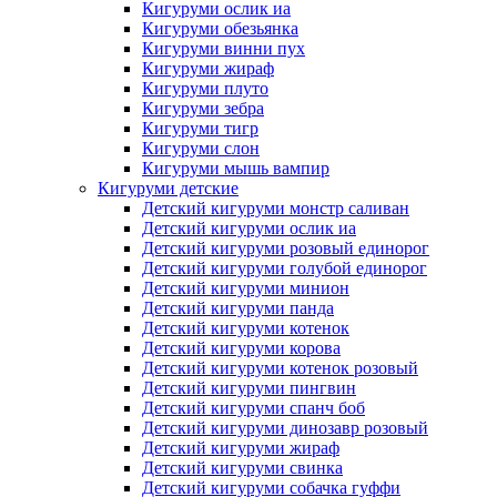
Кигуруми ослик иа
Кигуруми обезьянка
Кигуруми винни пух
Кигуруми жираф
Кигуруми плуто
Кигуруми зебра
Кигуруми тигр
Кигуруми слон
Кигуруми мышь вампир
Кигуруми детские
Детский кигуруми монстр саливан
Детский кигуруми ослик иа
Детский кигуруми розовый единорог
Детский кигуруми голубой единорог
Детский кигуруми минион
Детский кигуруми панда
Детский кигуруми котенок
Детский кигуруми корова
Детский кигуруми котенок розовый
Детский кигуруми пингвин
Детский кигуруми спанч боб
Детский кигуруми динозавр розовый
Детский кигуруми жираф
Детский кигуруми свинка
Детский кигуруми собачка гуффи