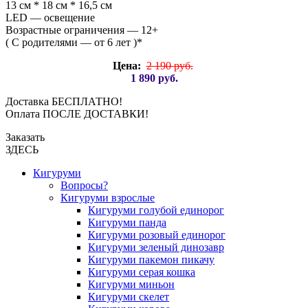
13 см * 18 см * 16,5 см
LED — освещение
Возрастные ограничения — 12+
( С родителями — от 6 лет )*
Цена:
2 190 руб.
1 890 руб.
Доставка БЕСПЛАТНО!
Оплата ПОСЛЕ ДОСТАВКИ!
Заказать
ЗДЕСЬ
Кигуруми
Вопросы?
Кигуруми взрослые
Кигуруми голубой единорог
Кигуруми панда
Кигуруми розовый единорог
Кигуруми зеленый динозавр
Кигуруми пакемон пикачу
Кигуруми серая кошка
Кигуруми миньон
Кигуруми скелет