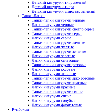
Детский кигуруми тигр желтый
Детский кигуруми тигра
Детский кигуруми динозавр зеленый
Тапки-Лапки
Тапки-лапки кигуруми черные
Лапки кигуруми черные
Тапки-лапки кигуруми светло серые
Тапки-лапки кигуруми серые
Лапки кигуруми серые
Тапки-лапки кигуруми желтые
Лапки кигуруми желтые
Тапки-лапки кигуруми зеленые
Лапки кигуруми зеленые
Лапки кигуруми салатовые
Тапки-лапки кигуруми розовые
Лапки кигуруми розовые
Лапки кигуруми лиловые
Тапки-лапки кигуруми ярко розовые
Тапки-лапки кигуруми красные
Лапки кигуруми красные
Тапки-лапки кигуруми синие
Лапки кигуруми синие
Лапки кигуруми голубые
Лапки кигуруми фиолетовые
Румбоксы