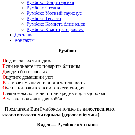
Румбокс Кондитерская
Румбокс Студия
Румбокс Уютный таунхаус
Румбокс Терасса
Румбокс Комната близнецов
Румбокс Квартира с роялем
Доставка
Контакты
Румбокс
Н
е даст загрустить дома
Е
сли не знаете что подарить близким
Д
ля детей и взрослых
О
щутите домашний уют
Р
азвивает мышление и внимательность
О
чень понравится всем, кто его увидит
Г
лавное экологичный и не вредный для здоровья
А
так же подходит для хобби
Предлагаем Вам Румбоксы только из
качественного,
экологического материала (дерево и бумага)
Видео — Румбокс «Балкон»