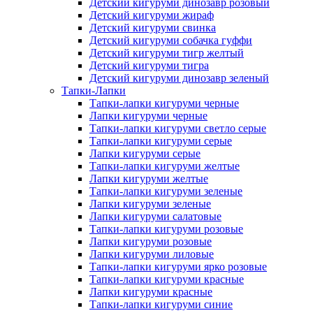
Детский кигуруми динозавр розовый
Детский кигуруми жираф
Детский кигуруми свинка
Детский кигуруми собачка гуффи
Детский кигуруми тигр желтый
Детский кигуруми тигра
Детский кигуруми динозавр зеленый
Тапки-Лапки
Тапки-лапки кигуруми черные
Лапки кигуруми черные
Тапки-лапки кигуруми светло серые
Тапки-лапки кигуруми серые
Лапки кигуруми серые
Тапки-лапки кигуруми желтые
Лапки кигуруми желтые
Тапки-лапки кигуруми зеленые
Лапки кигуруми зеленые
Лапки кигуруми салатовые
Тапки-лапки кигуруми розовые
Лапки кигуруми розовые
Лапки кигуруми лиловые
Тапки-лапки кигуруми ярко розовые
Тапки-лапки кигуруми красные
Лапки кигуруми красные
Тапки-лапки кигуруми синие