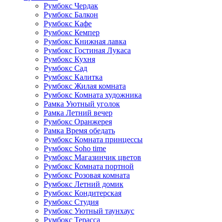
Румбокс Чердак
Румбокс Балкон
Румбокс Кафе
Румбокс Кемпер
Румбокс Книжная лавка
Румбокс Гостиная Лукаса
Румбокс Кухня
Румбокс Сад
Румбокс Калитка
Румбокс Жилая комната
Румбокс Комната художника
Рамка Уютный уголок
Рамка Летний вечер
Румбокс Оранжерея
Рамка Время обедать
Румбокс Комната принцессы
Румбокс Soho time
Румбокс Магазинчик цветов
Румбокс Комната портной
Румбокс Розовая комната
Румбокс Летний домик
Румбокс Кондитерская
Румбокс Студия
Румбокс Уютный таунхаус
Румбокс Терасса