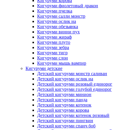
Кигуруми корова
Кигуруми фиолетовый дракон
Кигуруми пчелка
Кигуруми салли монстр
Кигуруми ослик иа
Кигуруми обезьянка
Кигуруми винни пух
Кигуруми жираф
Кигуруми плуто
Кигуруми зебра
Кигуруми тигр
Кигуруми слон
Кигуруми мышь вампир
Кигуруми детские
Детский кигуруми монстр саливан
Детский кигуруми ослик иа
Детский кигуруми розовый единорог
Детский кигуруми голубой единорог
Детский кигуруми минион
Детский кигуруми панда
Детский кигуруми котенок
Детский кигуруми корова
Детский кигуруми котенок розовый
Детский кигуруми пингвин
Детский кигуруми спанч боб