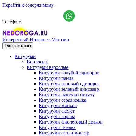
Перейти к содержимому
Телефон:
+7 (911) 993-15-25
Интересный Интернет-Магазин
Главное меню
Кигуруми
Вопросы?
Кигуруми взрослые
Кигуруми голубой единорог
Кигуруми панда
Кигуруми розовый единорог
Кигуруми зеленый динозавр
Кигуруми пакемон пикачу
Кигуруми серая кошка
Кигуруми миньон
Кигуруми скелет
Кигуруми корова
Кигуруми фиолетовый дракон
Кигуруми пчелка
Кигуруми салли монстр